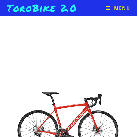
ToroBike 2.0
MENÜ