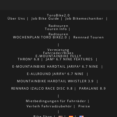
ToroBike2.0
Über Uns
Job Bike Guide
Job Bikemechaniker
Radtouren
Touren Info
Radtouren
WOCHENPLAN TORO BIKE2.0
Rennrad Touren
Vermietung
Fahrräder/Bikes
E-MOUNTAINBIKE FULLY
THRON² 6.8
JAM² 6.7 NINE FEATURES
E-MOUNTAINBIKE HARDTAIL
JARIFA² 6.7 NINE
E-ALLROUND
JARIFA² 6.7 NINE
MOUNTAINBIKE HARDTAIL
WHISTLER 3.9
RENNRAD
IZALCO RACE DISC 9.8
PARALANE 8.9
Mietbedingungen für Fahrräder
Verleih Fahrradzubehör
Preise
Bike Shop