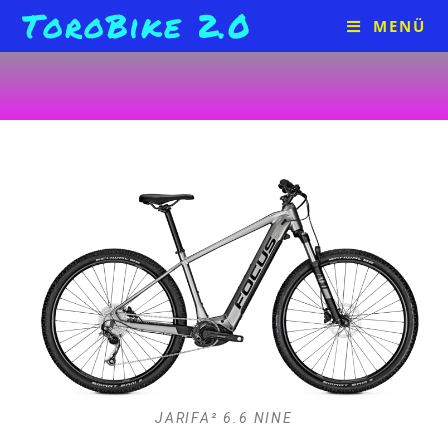
ToroBike 2.0
MENÜ
JARIFA² 6.6 NINE