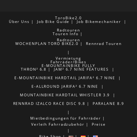
ToroBike2.0
Über Uns
Job Bike Guide
Job Bikemechaniker
Radtouren
Touren Info
Radtouren
WOCHENPLAN TORO BIKE2.0
Rennrad Touren
Vermietung
Fahrräder/Bikes
E-MOUNTAINBIKE FULLY
THRON² 6.8
JAM² 6.7 NINE FEATURES
E-MOUNTAINBIKE HARDTAIL
JARIFA² 6.7 NINE
E-ALLROUND
JARIFA² 6.7 NINE
MOUNTAINBIKE HARDTAIL
WHISTLER 3.9
RENNRAD
IZALCO RACE DISC 9.8
PARALANE 8.9
Mietbedingungen für Fahrräder
Verleih Fahrradzubehör
Preise
Bike Shop