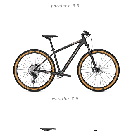
paralane-8-9
whistler-3-9