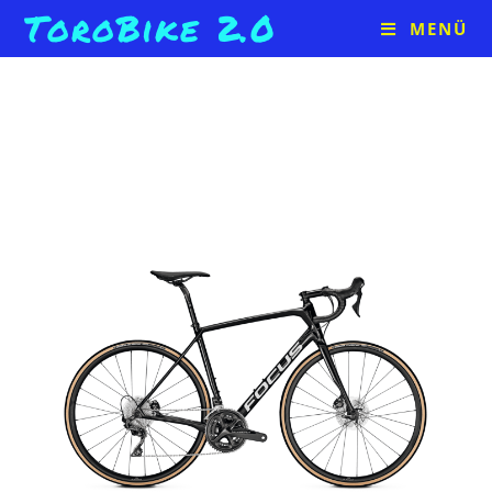
ToroBike 2.0
MENÜ