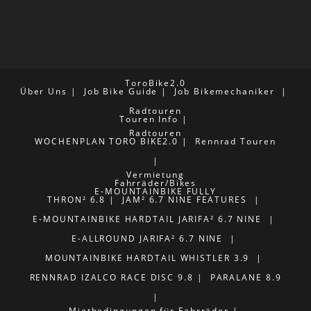
ToroBike2.0
Über Uns
Job Bike Guide
Job Bikemechaniker
Radtouren
Touren Info
Radtouren
WOCHENPLAN TORO BIKE2.0
Rennrad Touren
Vermietung
Fahrräder/Bikes
E-MOUNTAINBIKE FULLY
THRON² 6.8
JAM² 6.7 NINE FEATURES
E-MOUNTAINBIKE HARDTAIL
JARIFA² 6.7 NINE
E-ALLROUND
JARIFA² 6.7 NINE
MOUNTAINBIKE HARDTAIL
WHISTLER 3.9
RENNRAD
IZALCO RACE DISC 9.8
PARALANE 8.9
Mietbedingungen für Fahrräder