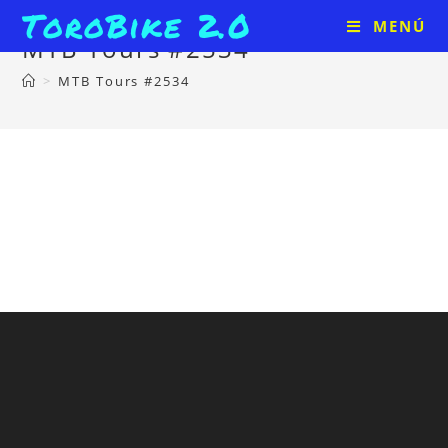
ToroBike 2.0
MENÚ
MTB Tours #2534
>
MTB Tours #2534