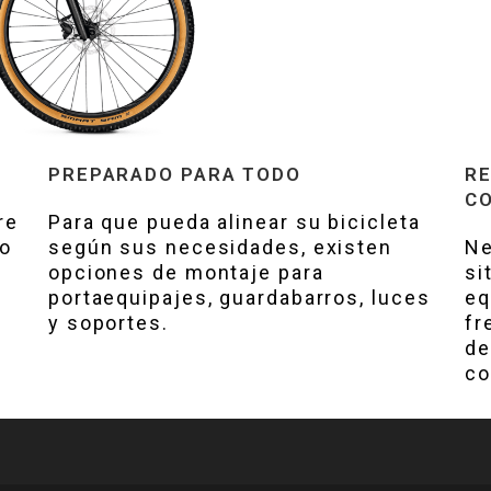
PREPARADO PARA TODO
RE
C
re
Para que pueda alinear su bicicleta
do
según sus necesidades, existen
Ne
opciones de montaje para
si
portaequipajes, guardabarros, luces
eq
y soportes.
fr
de
co