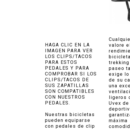
Cualqui
HAGA CLIC EN LA
valore e
IMAGEN PARA VER
rendimi
LOS CLIPS/TACOS
biciclet
PARA ESTOS
trekking
PEDALES Y PARA
paseo t
COMPROBAR SI LOS
exige l
CLIPS/TACOS DE
de su c
SUS ZAPATILLAS
una exc
SON COMPATIBLES
ventilac
CON NUESTROS
ligeros
PEDALES.
Uvex de 
deporti
Nuestras bicicletas
garantiz
pueden equiparse
máxima
con pedales de clip
comodid