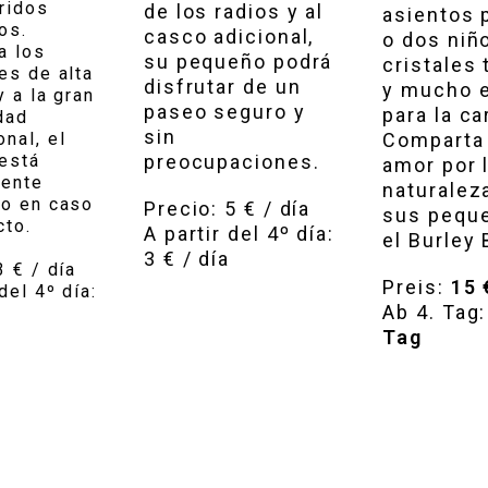
ridos
de los radios y al
asientos 
os.
casco adicional,
o dos niñ
a los
su pequeño podrá
cristales 
es de alta
disfrutar de un
y mucho 
y a la gran
paseo seguro y
para la ca
dad
sin
Comparta
nal, el
 está
preocupaciones.
amor por 
ente
naturalez
do en caso
Precio: 5 € / día
sus pequ
cto.
A partir del 4º día:
el Burley 
3 € / día
3 € / día
Preis:
15 
del 4º día:
Ab 4. Tag:
a
Tag