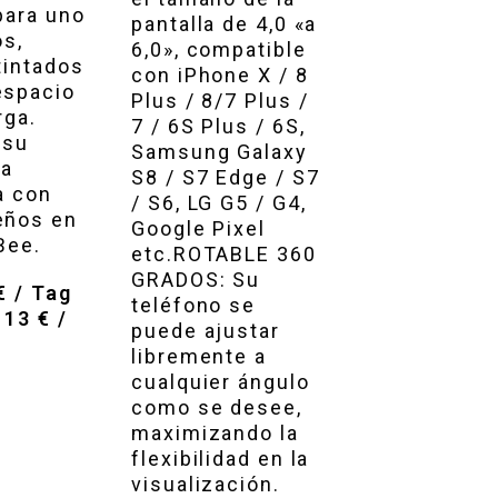
para uno
pantalla de 4,0 «a
os,
6,0», compatible
tintados
con iPhone X / 8
espacio
Plus / 8/7 Plus /
rga.
7 / 6S Plus / 6S,
 su
Samsung Galaxy
la
S8 / S7 Edge / S7
a con
/ S6, LG G5 / G4,
eños en
Google Pixel
Bee.
etc.ROTABLE 360
GRADOS: Su
€ / Tag
teléfono se
13 € /
puede ajustar
libremente a
cualquier ángulo
como se desee,
maximizando la
flexibilidad en la
visualización.