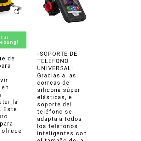
 zur
ebung!
-SOPORTE DE
ue de
TELÉFONO
para
UNIVERSAL:
Gracias a las
vir
correas de
 en
silicona súper
n
elásticas, el
ter la
soporte del
. Este
teléfono se
uro
adapta a todos
para
los teléfonos
s ofrece
inteligentes con
el tamaño de la