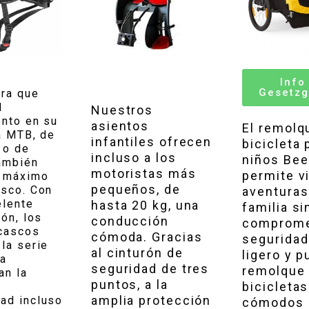
Info
Gesetzg
era que
l
Nuestros
ento en su
asientos
El remolq
a MTB, de
infantiles ofrecen
bicicleta 
 o de
incluso a los
niños Bee
ambién
motoristas más
permite vi
o máximo
pequeños, de
asco. Con
aventuras
elente
hasta 20 kg, una
familia si
ión, los
conducción
comprome
 cascos
cómoda. Gracias
seguridad
la serie
al cinturón de
ligero y p
va
seguridad de tres
remolque 
an la
puntos, a la
bicicleta
amplia protección
ad incluso
cómodos