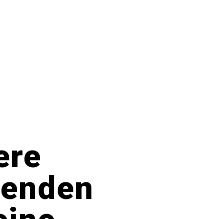
ere
senden