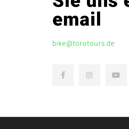
Sie uns 
email
bike@torotours.de