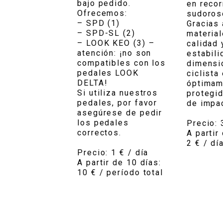
bajo pedido.
en recor
Ofrecemos:
sudoros
– SPD (1)
Gracias 
– SPD-SL (2)
material
– LOOK KEO (3) –
calidad 
atención: ¡no son
estabili
compatibles con los
dimensio
pedales LOOK
ciclista
DELTA!
óptimam
Si utiliza nuestros
protegi
pedales, por favor
de impa
asegúrese de pedir
los pedales
Precio: 
correctos.
A partir 
2 € / dí
Precio: 1 € / día
A partir de 10 días:
10 € / período total