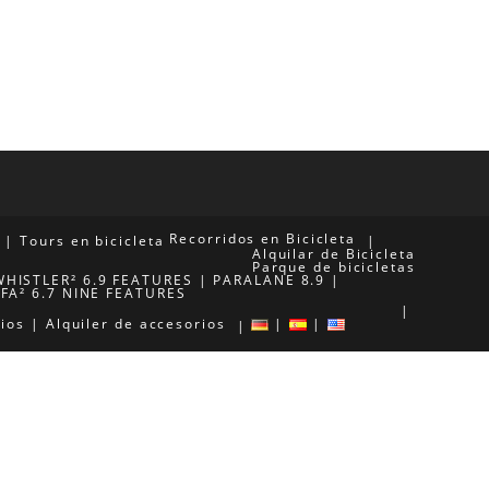
Recorridos en Bicicleta
Tours en bicicleta
Alquilar de Bicicleta
Parque de bicicletas
WHISTLER² 6.9 FEATURES
PARALANE 8.9
IFA² 6.7 NINE FEATURES
ios
Alquiler de accesorios