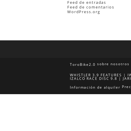
Feed de entradas
Feed de comentarios
WordPress.org
sobre nosotros
ToroBike2.0
WHISTLER 3.9 FEATURES
I
IZALCO RACE DISC 9.8
JAR
Prec
Información de alquiler